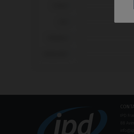
Prénom
Nom
Téléphone
SIREN/SIRET
CONT
IPD Fra
88 Aven
info@ip