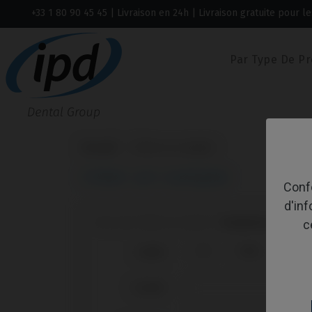
+33 1 80 90 45 45
| Livraison en 24h | Livraison gratuite pour
Par Type De Pr
Accueil
Créer un compte
Créer un compte
Confo
d'in
Vous avez déjà un compte ?
Connectez-vous à la
c
M.
Mme
Civilité
Société