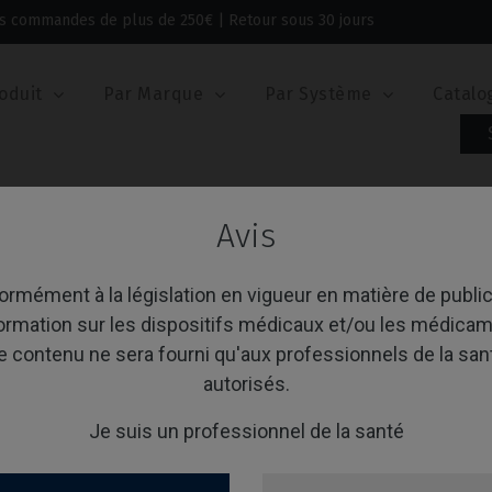
 les commandes de plus de 250€ | Retour sous 30 jours
oduit
Par Marque
Par Système
Catalo
Avis
rmément à la législation en vigueur en matière de public
formation sur les dispositifs médicaux et/ou les médicam
 place!
e contenu ne sera fourni qu'aux professionnels de la san
autorisés.
E-mail
Je suis un professionnel de la santé
Mot de passe