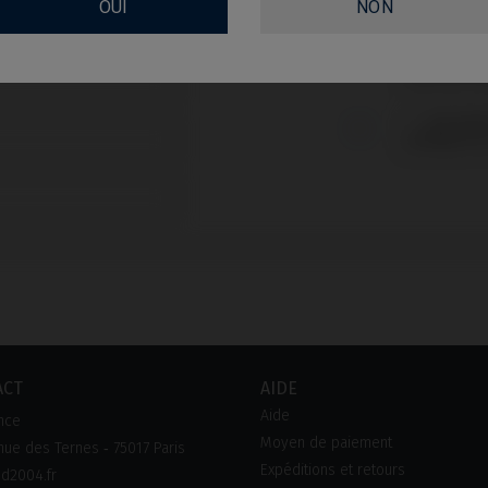
OUI
NON
Recevoi
Vous pouve
trouverez p
dans les con
J'accepte les conditions générales et la
politique de
ACT
AIDE
Aide
nce
Moyen de paiement
ue des Ternes ‑ 75017 Paris
Expéditions et retours
d2004.fr