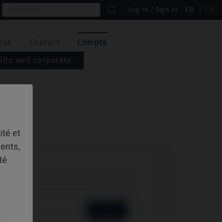
FR
EN
Log In / Sign In
gue
Contact
Compte
Site web corporate
ité et
ents,
té
MONTRER