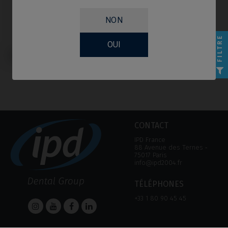
NON
FILTRE
OUI
Pilier PSD compatible avec
Camlog® Conelog®
CONTACT
IPD France
88 Avenue des Ternes ‑
75017 Paris
info@ipd2004.fr
TÉLÉPHONES
+33 1 80 90 45 45