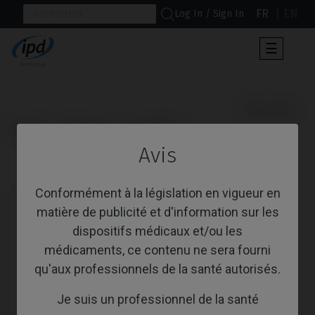
FR
EN
Log In / Sign In
Toggle
☰
navigat
                      Pilier PSD

Accueil
Systèmes
Conelog®
Avis
Pilier PSD
Conformément à la législation en vigueur en
matière de publicité et d'information sur les
dispositifs médicaux et/ou les
médicaments, ce contenu ne sera fourni
qu'aux professionnels de la santé autorisés.
Je suis un professionnel de la santé