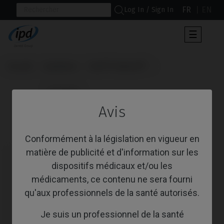
FR
EN
Log In / Sign In
Toggle
☰
navigat
Accueil
Systèmes
Xive® Friadent®
                      Analogue

Avis
Analogue
Conformément à la législation en vigueur en
matière de publicité et d'information sur les
dispositifs médicaux et/ou les
médicaments, ce contenu ne sera fourni
qu'aux professionnels de la santé autorisés.
Je suis un professionnel de la santé