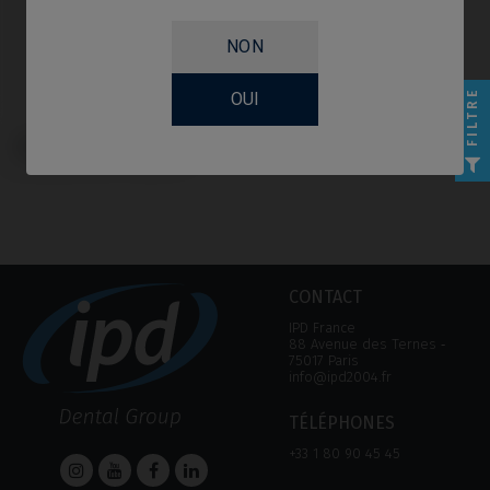
NON
FILTRE
OUI
Analogue compatible avec
Dentsply® Xive® Friadent®
CONTACT
IPD France
88 Avenue des Ternes ‑
75017 Paris
info@ipd2004.fr
TÉLÉPHONES
+33 1 80 90 45 45