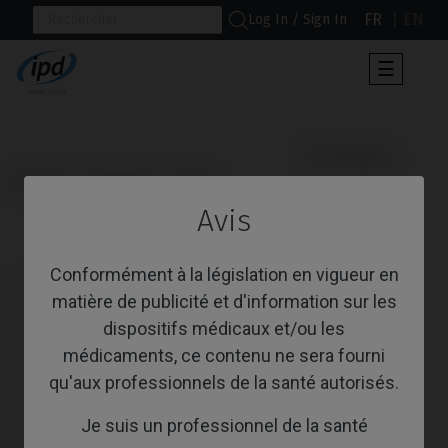
FR
EN
Log In / Sign In
Toggle
☰
navigat
                      Scanbodies

Accueil
Systèmes
UFII
Avis
Scanbodies
Conformément à la législation en vigueur en
matière de publicité et d'information sur les
dispositifs médicaux et/ou les
médicaments, ce contenu ne sera fourni
qu'aux professionnels de la santé autorisés.
Je suis un professionnel de la santé