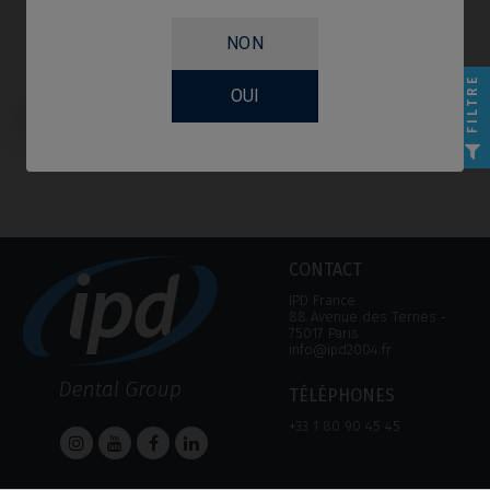
NON
FILTRE
OUI
Scanbodies compatible avec DIO®
UFII
CONTACT
IPD France
88 Avenue des Ternes ‑
75017 Paris
info@ipd2004.fr
TÉLÉPHONES
+33 1 80 90 45 45