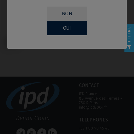
NON
OUI
FILTRE
Accessoires PSD compatible avec
IPD Tools & Extras PSD Loc
System
CONTACT
IPD France
88 Avenue des Ternes ‑
75017 Paris
info@ipd2004.fr
TÉLÉPHONES
+33 1 80 90 45 45