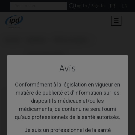
FR
EN
Log In / Sign In
Toggle
☰
navigat
Accueil
Systèmes
PSD Loc System
                      Accessoires PSD

Avis
Accessoires PSD
Conformément à la législation en vigueur en
matière de publicité et d'information sur les
dispositifs médicaux et/ou les
médicaments, ce contenu ne sera fourni
qu'aux professionnels de la santé autorisés.
Je suis un professionnel de la santé