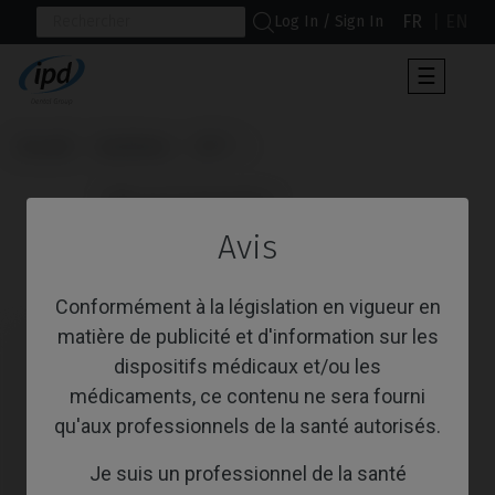
FR
EN
Log In / Sign In
Toggle
☰
navigat
Accueil
Systèmes
KL™
                      Pilier de Cicatrisation

Avis
Pilier de Cicatrisation
Conformément à la législation en vigueur en
matière de publicité et d'information sur les
dispositifs médicaux et/ou les
médicaments, ce contenu ne sera fourni
qu'aux professionnels de la santé autorisés.
Je suis un professionnel de la santé