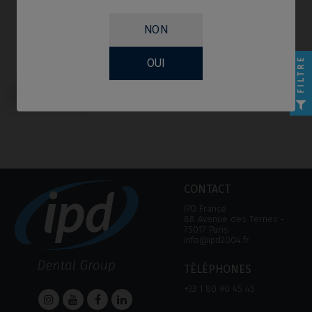
NON
FILTRE
OUI
Pilier de Cicatrisation compatible
avec Klockner® KL™
CONTACT
IPD France
88 Avenue des Ternes ‑
75017 Paris
info@ipd2004.fr
TÉLÉPHONES
+33 1 80 90 45 45