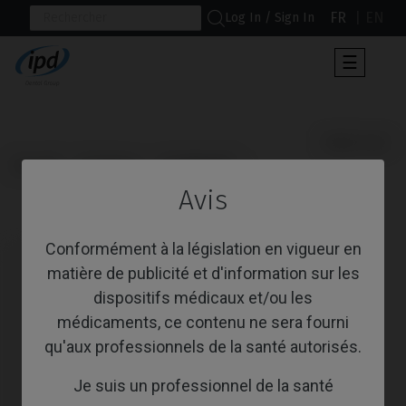
FR
EN
Log In / Sign In
Toggle
☰
navigat
                      Multi-Unit

Accueil
Systèmes
AnyRidge®
Avis
Multi-Unit
Conformément à la législation en vigueur en
matière de publicité et d'information sur les
dispositifs médicaux et/ou les
médicaments, ce contenu ne sera fourni
qu'aux professionnels de la santé autorisés.
Je suis un professionnel de la santé