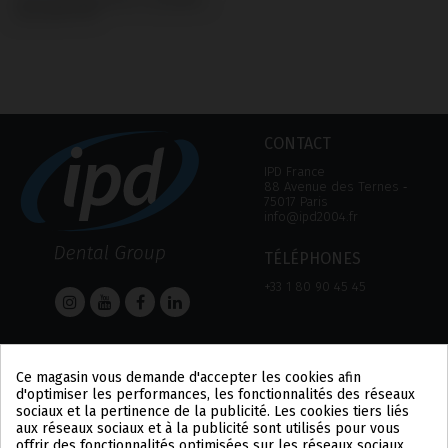
avec MIS® C1®
CONTACT
IPD France
88 Avenue des Ternes ‑
75017 Paris
info@ipd2004.fr
TÉLÉPHONES
+33 1 80 90 45 45
AIDE
Informations
Ce magasin vous demande d'accepter les cookies afin
AIDE
MENTION LÉGALE
d'optimiser les performances, les fonctionnalités des réseaux
MOYEN DE PAIEMENT
POLITIQUE DE
sociaux et la pertinence de la publicité. Les cookies tiers liés
EXPÉDITIONS ET
CONFIDENTIALITÉ
aux réseaux sociaux et à la publicité sont utilisés pour vous
RETOURS
POLITIQUE DES COOKIES
offrir des fonctionnalités optimisées sur les réseaux sociaux,