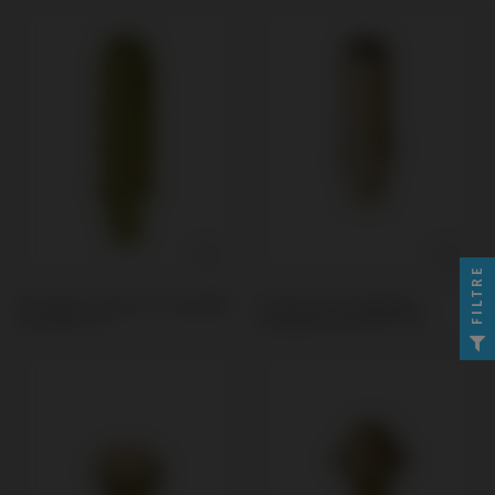
FILTRE
Provisoire / Transfert compatible
Ti-Base Personnalisable
avec MIS® C1®
compatible avec MIS® C1®