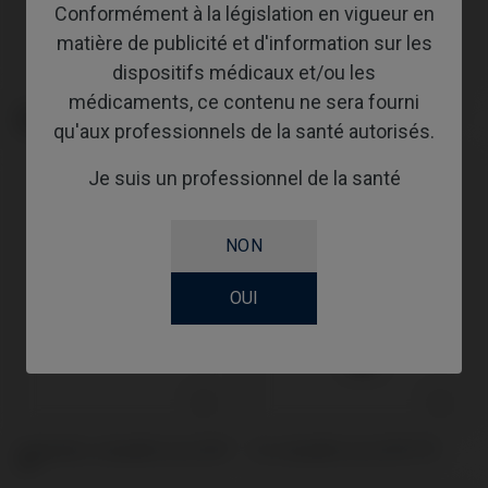
Conformément à la législation en vigueur en
matière de publicité et d'information sur les
dispositifs médicaux et/ou les
médicaments, ce contenu ne sera fourni
Bloc Premilled compatible avec
Analogue compatible avec MIS®
MIS® C1®
C1®
qu'aux professionnels de la santé autorisés.
Je suis un professionnel de la santé
NON
OUI
Scanbodies compatible avec MIS®
Vis compatible avec MIS® C1®
C1®