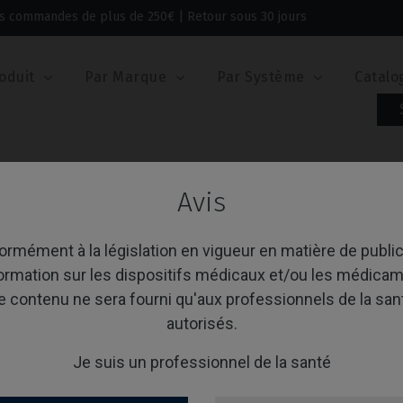
 les commandes de plus de 250€ | Retour sous 30 jours
oduit
Par Marque
Par Système
Catalo
e Certain®
Scanbodies
Avis
anbodies
rmément à la législation en vigueur en matière de public
formation sur les dispositifs médicaux et/ou les médicam
e contenu ne sera fourni qu'aux professionnels de la san
age 1-1 de 1 article(s)
Trier par:
A
autorisés.
Je suis un professionnel de la santé