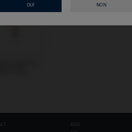
OUI
NON
odies compatible
Biomet® 3i®
ite Certain®
ACT
AIDE
Aide