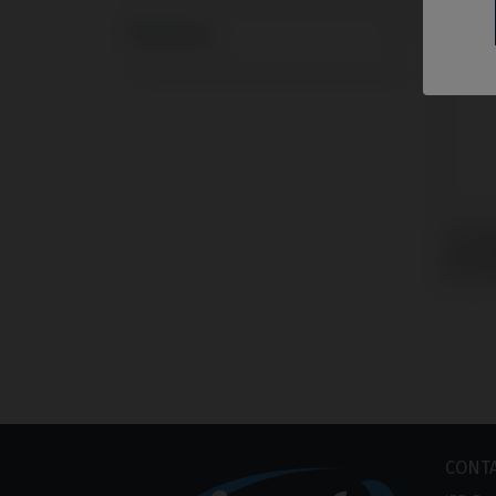
Marques
Scanb
avec 
Osseot
CONT