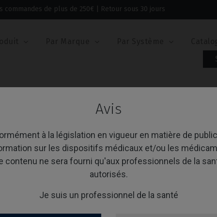
 les commandes de plus de 250€ | Retour sous 30 jours
oduit
Par Marque
Par Système
Catalo
e)
Base CoCr
Avis
se CoCr
rmément à la législation en vigueur en matière de public
formation sur les dispositifs médicaux et/ou les médicam
e contenu ne sera fourni qu'aux professionnels de la san
age 1-1 de 1 article(s)
Trier par:
A
autorisés.
Je suis un professionnel de la santé