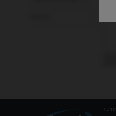
Replace® Select (Trilobe)
1
Marques
Base 
avec 
Replac
CONT