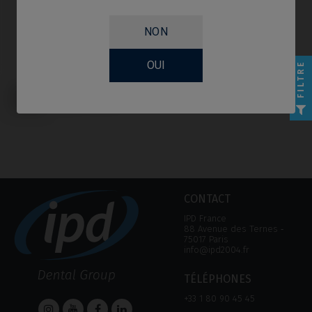
NON
OUI
FILTRE
Pilier PSD compatible avec Nobel
Biocare® Replace® Select
(Trilobe)
CONTACT
IPD France
88 Avenue des Ternes ‑
75017 Paris
info@ipd2004.fr
TÉLÉPHONES
+33 1 80 90 45 45