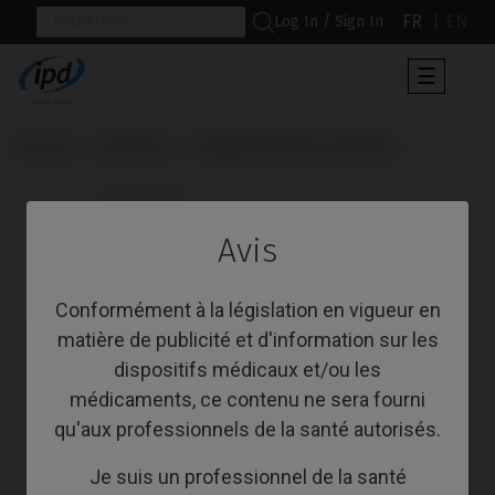
FR
EN
Log In / Sign In
Toggle
☰
navigat
Accueil
Systèmes
Replace® Select (Trilobe)
                      Pilier PSD

Avis
Pilier PSD
Conformément à la législation en vigueur en
matière de publicité et d'information sur les
dispositifs médicaux et/ou les
médicaments, ce contenu ne sera fourni
qu'aux professionnels de la santé autorisés.
Je suis un professionnel de la santé