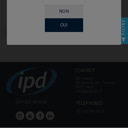
NON
FILTRE
OUI
Bloc Premilled compatible avec
Osstem Implant® TSIII
CONTACT
IPD France
88 Avenue des Ternes ‑
75017 Paris
info@ipd2004.fr
TÉLÉPHONES
+33 1 80 90 45 45