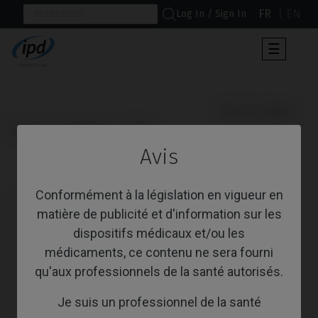
FR
EN
Log In / Sign In
Toggle
☰
navigat
                      Bloc Premilled

Accueil
Systèmes
TSIII
Avis
Bloc Premilled
Conformément à la législation en vigueur en
matière de publicité et d'information sur les
dispositifs médicaux et/ou les
médicaments, ce contenu ne sera fourni
qu'aux professionnels de la santé autorisés.
Je suis un professionnel de la santé