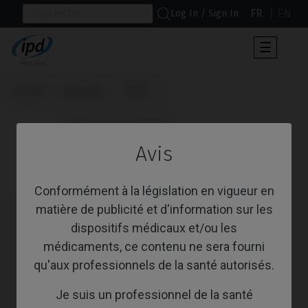
FR
EN
Log In / Sign In
Toggle
☰
navigat
Accueil
Systèmes
TSH®
                      Pilier de Cicatrisation

Avis
Pilier de Cicatrisation
Conformément à la législation en vigueur en
matière de publicité et d'information sur les
dispositifs médicaux et/ou les
médicaments, ce contenu ne sera fourni
qu'aux professionnels de la santé autorisés.
Je suis un professionnel de la santé