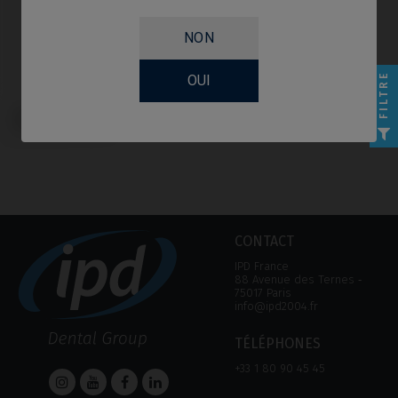
NON
FILTRE
OUI
Pilier de Cicatrisation compatible
avec Phibo® TSH®
CONTACT
IPD France
88 Avenue des Ternes ‑
75017 Paris
info@ipd2004.fr
TÉLÉPHONES
+33 1 80 90 45 45