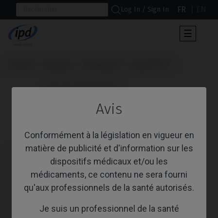
FR
EN
Log In / Sign In
Toggle
☰
navigat
Accueil
Marques
Anthogyr®
Axiom® BL
                      Pilier de Cicatrisation

Avis
Pilier de Cicatrisation
Conformément à la législation en vigueur en
matière de publicité et d'information sur les
dispositifs médicaux et/ou les
médicaments, ce contenu ne sera fourni
qu'aux professionnels de la santé autorisés.
Je suis un professionnel de la santé