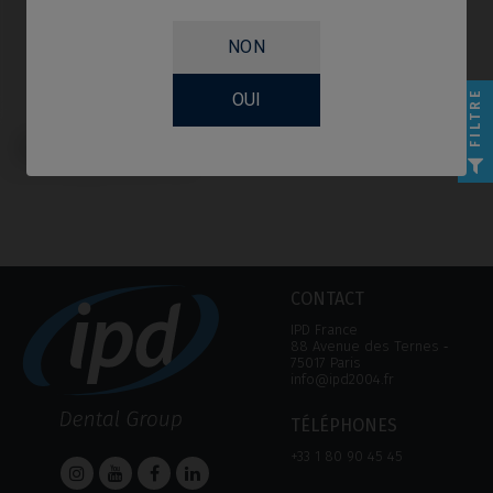
NON
FILTRE
OUI
Pilier de Cicatrisation compatible
avec Anthogyr® Axiom® BL
CONTACT
IPD France
88 Avenue des Ternes ‑
75017 Paris
info@ipd2004.fr
TÉLÉPHONES
+33 1 80 90 45 45