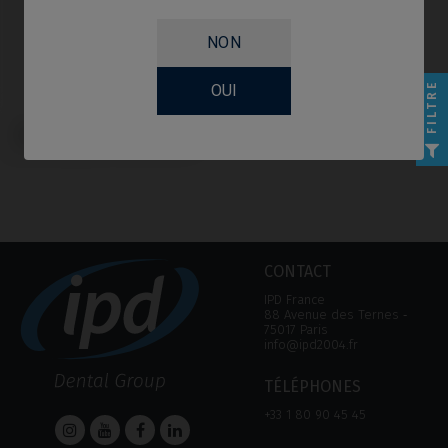
NON
FILTRE
OUI
Provisoire / Transfert compatible
avec Straumann® Bone Level®
CONTACT
IPD France
88 Avenue des Ternes ‑
75017 Paris
info@ipd2004.fr
TÉLÉPHONES
+33 1 80 90 45 45