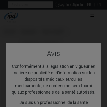
FR
EN
Log In / Sign In
Toggle
☰
navigat
Accueil
Systèmes
Bone Level®
                      Provisoire / Transfert

Avis
Provisoire / Transfert
Conformément à la législation en vigueur en
matière de publicité et d'information sur les
dispositifs médicaux et/ou les
médicaments, ce contenu ne sera fourni
qu'aux professionnels de la santé autorisés.
Je suis un professionnel de la santé