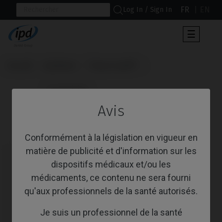
FR
EN
Log In / Sign In
Toggle
☰
navigat
Accueil
Systèmes
Tissue Level®
                      Scanbodies

Avis
Scanbodies
Conformément à la législation en vigueur en
matière de publicité et d'information sur les
dispositifs médicaux et/ou les
médicaments, ce contenu ne sera fourni
qu'aux professionnels de la santé autorisés.
Je suis un professionnel de la santé