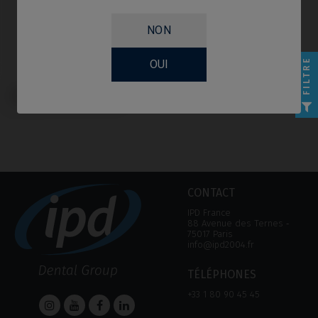
NON
FILTRE
OUI
Scanbodies compatible avec
Straumann® Tissue Level®
CONTACT
IPD France
88 Avenue des Ternes ‑
75017 Paris
info@ipd2004.fr
TÉLÉPHONES
+33 1 80 90 45 45