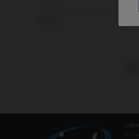
TLX®
1
Marques
Pilier
avec 
CONT
IPD Fra