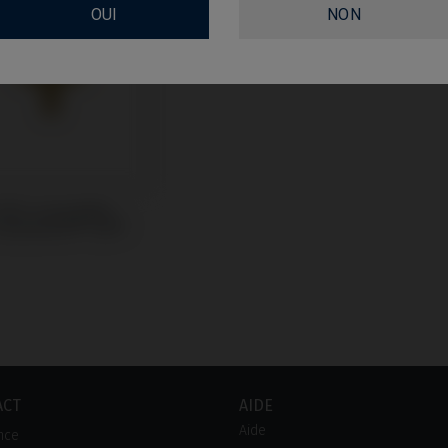
OUI
NON
 PSD compatible
Straumann® TLX®
ACT
AIDE
Aide
nce