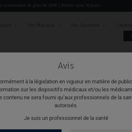
 les commandes de plus de 250€ | Retour sous 30 jours
oduit
Par Marque
Par Système
Catalo
Avis
ier PSD
rmément à la législation en vigueur en matière de public
formation sur les dispositifs médicaux et/ou les médicam
e contenu ne sera fourni qu'aux professionnels de la san
age 1-1 de 1 article(s)
Trier par:
A
autorisés.
Je suis un professionnel de la santé