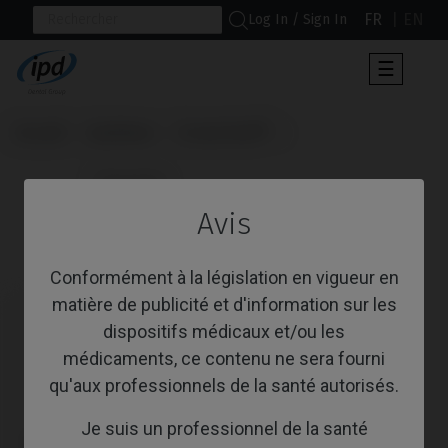
FR
EN
Log In / Sign In
Toggle
☰
navigat
Accueil
Systèmes
Screw Vent®
                      Tournevis

Avis
Tournevis
Conformément à la législation en vigueur en
matière de publicité et d'information sur les
dispositifs médicaux et/ou les
médicaments, ce contenu ne sera fourni
qu'aux professionnels de la santé autorisés.
Je suis un professionnel de la santé