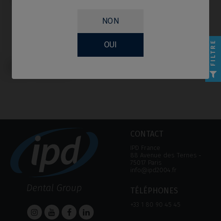
NON
FILTRE
OUI
Tournevis compatible avec
Zimmer® Screw Vent®
CONTACT
IPD France
88 Avenue des Ternes ‑
75017 Paris
info@ipd2004.fr
TÉLÉPHONES
+33 1 80 90 45 45