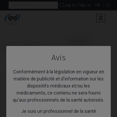
FR
EN
Log In / Sign In
Toggle
☰
navigat
                      Scanbodies

Accueil
Multi-unit
Avis
Scanbodies
Conformément à la législation en vigueur en
matière de publicité et d'information sur les
dispositifs médicaux et/ou les
médicaments, ce contenu ne sera fourni
qu'aux professionnels de la santé autorisés.
Je suis un professionnel de la santé