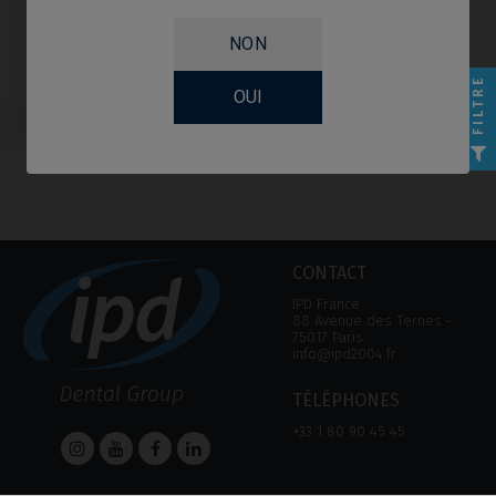
NON
FILTRE
OUI
Scanbodies compatible avec Nobel
Biocare® Multi-Unit
CONTACT
IPD France
88 Avenue des Ternes ‑
75017 Paris
info@ipd2004.fr
TÉLÉPHONES
+33 1 80 90 45 45