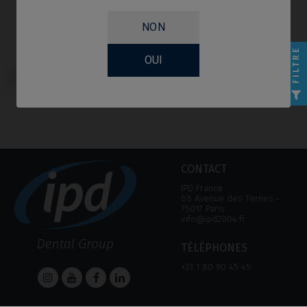
NON
FILTRE
OUI
Tournevis compatible avec Nobel
Biocare® Multi-Unit
CONTACT
IPD France
88 Avenue des Ternes ‑
75017 Paris
info@ipd2004.fr
TÉLÉPHONES
+33 1 80 90 45 45