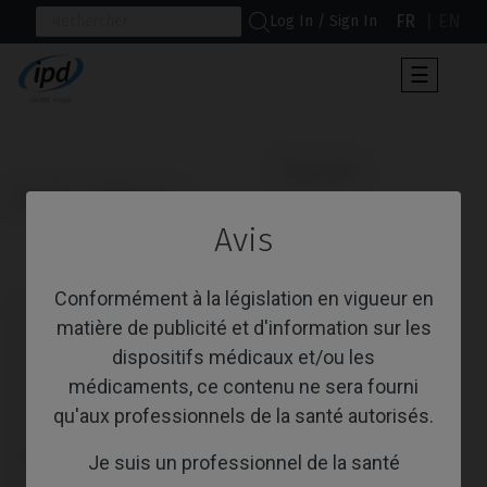
FR
EN
Log In / Sign In
Toggle
☰
navigat
                      Tournevis

Accueil
Multi-unit
Avis
Tournevis
Conformément à la législation en vigueur en
matière de publicité et d'information sur les
dispositifs médicaux et/ou les
médicaments, ce contenu ne sera fourni
qu'aux professionnels de la santé autorisés.
Je suis un professionnel de la santé