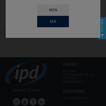
NON
FILTRE
OUI
Analogue compatible avec BTI®
Core®
CONTACT
IPD France
88 Avenue des Ternes ‑
75017 Paris
info@ipd2004.fr
TÉLÉPHONES
+33 1 80 90 45 45