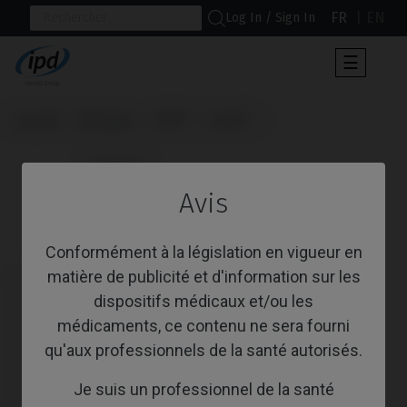
FR
EN
Log In / Sign In
Toggle
☰
navigat
Accueil
Marques
BTI®
Core®
                      Analogue

Avis
Analogue
Conformément à la législation en vigueur en
matière de publicité et d'information sur les
dispositifs médicaux et/ou les
médicaments, ce contenu ne sera fourni
qu'aux professionnels de la santé autorisés.
Je suis un professionnel de la santé