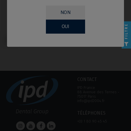
NON
FILTRE
OUI
Scanbodies compatible avec BTI®
Interna
CONTACT
IPD France
88 Avenue des Ternes ‑
75017 Paris
info@ipd2004.fr
TÉLÉPHONES
+33 1 80 90 45 45