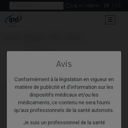
FR
EN
Log In / Sign In
Toggle
☰
navigat
Accueil
Marques
BTI®
Interna
                      Scanbodies

Avis
Scanbodies
Conformément à la législation en vigueur en
matière de publicité et d'information sur les
dispositifs médicaux et/ou les
médicaments, ce contenu ne sera fourni
qu'aux professionnels de la santé autorisés.
Je suis un professionnel de la santé