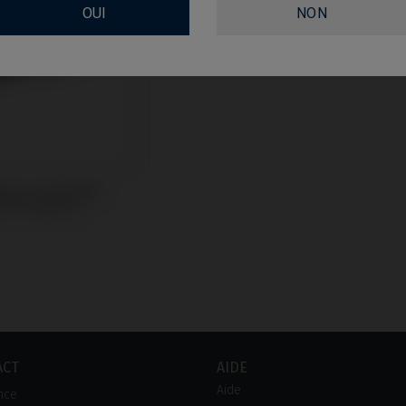
OUI
NON
evis compatible
TI® Interna
ACT
AIDE
Aide
nce