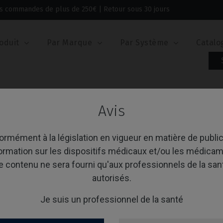
 les commandes de plus de 250€ | Retour sous 30 jours
oduit
Par Marque
Par Système
Catalo
evis
Avis
urnevis
rmément à la législation en vigueur en matière de public
formation sur les dispositifs médicaux et/ou les médicam
e contenu ne sera fourni qu'aux professionnels de la san
age 1-1 de 1 article(s)
Trier par:
A
autorisés.
Je suis un professionnel de la santé