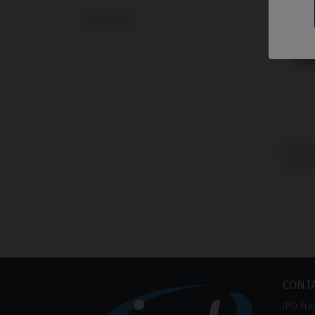
Marques
Tourn
avec B
CONT
IPD Fra