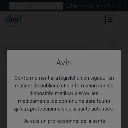
FR
EN
Log In / Sign In
Toggle
☰
navigat
                      Vis

Accueil
Marques
BTI®
Interna
Avis
Vis
Conformément à la législation en vigueur en
matière de publicité et d'information sur les
dispositifs médicaux et/ou les
médicaments, ce contenu ne sera fourni
qu'aux professionnels de la santé autorisés.
Je suis un professionnel de la santé