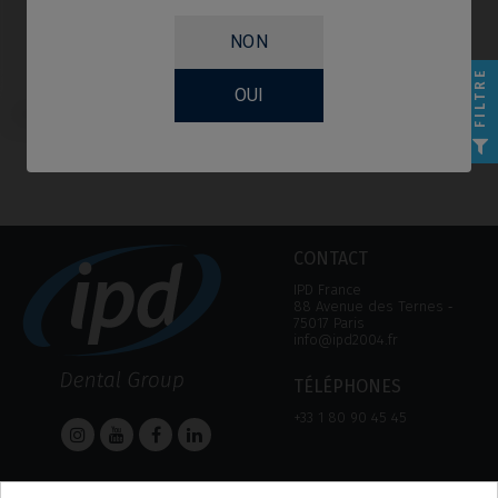
NON
FILTRE
OUI
Vis compatible avec BTI® Interna
CONTACT
IPD France
88 Avenue des Ternes ‑
75017 Paris
info@ipd2004.fr
TÉLÉPHONES
+33 1 80 90 45 45
AIDE
Informations