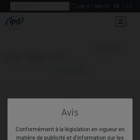
FR
EN
Log In / Sign In
Toggle
☰
navigat
                      Multi-IM®

Accueil
Marques
BTI®
Multi-IM®
Avis
Conformément à la législation en vigueur en
matière de publicité et d'information sur les