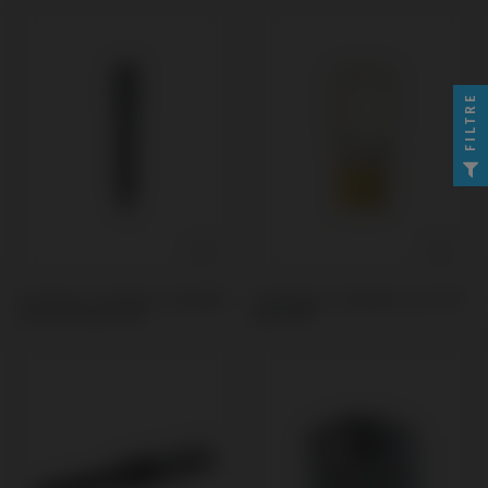
FILTRE
Provisoire / Transfert compatible
Scanbodies compatible avec BTI®
avec BTI® Multi-IM®
Multi-IM®