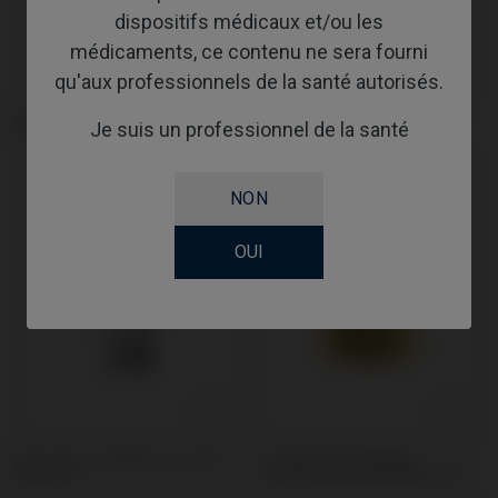
dispositifs médicaux et/ou les
médicaments, ce contenu ne sera fourni
qu'aux professionnels de la santé autorisés.
Vis compatible avec BTI® Multi-
Analogue compatible avec BTI®
Je suis un professionnel de la santé
IM®
Multi-IM®
NON
OUI
Base CoCr compatible avec BTI®
Ti-Base Personnalisable
Multi-IM®
compatible avec BTI® Multi-IM®