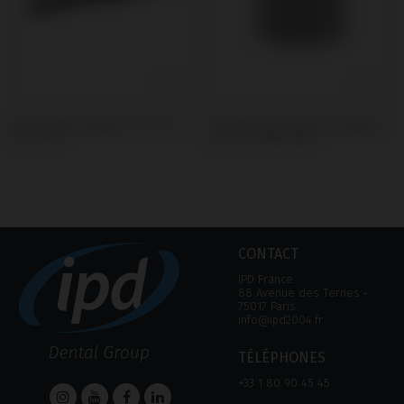
Tournevis compatible avec BTI®
Pilier de Cicatrisation compatible
Multi-IM®
avec BTI® Multi-IM®
CONTACT
IPD France
88 Avenue des Ternes ‑
75017 Paris
info@ipd2004.fr
TÉLÉPHONES
+33 1 80 90 45 45