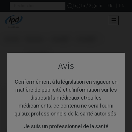
FR
EN
Log In / Sign In
Toggle
☰
navigat
Accueil
Marques
Camlog®
Conelog®
                      Tournevis

Avis
Tournevis
Conformément à la législation en vigueur en
matière de publicité et d'information sur les
dispositifs médicaux et/ou les
médicaments, ce contenu ne sera fourni
qu'aux professionnels de la santé autorisés.
Je suis un professionnel de la santé