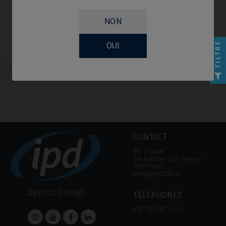
NON
FILTRE
OUI
Tournevis compatible avec
Camlog® Conelog®
CONTACT
IPD France
88 Avenue des Ternes ‑
75017 Paris
info@ipd2004.fr
TÉLÉPHONES
+33 1 80 90 45 45