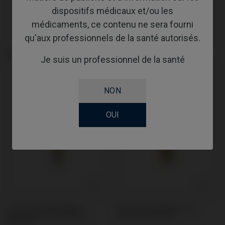
dispositifs médicaux et/ou les
médicaments, ce contenu ne sera fourni
qu'aux professionnels de la santé autorisés.
Analogue compatible avec
Pilier de Cicatrisation compatible
Je suis un professionnel de la santé
Dentsply® Ankylos®
avec Dentsply® Ankylos®
NON
OUI
Ti-Base Personnalisable
Pilier PSD compatible avec
compatible avec Dentsply®
Dentsply® Ankylos®
Ankylos®