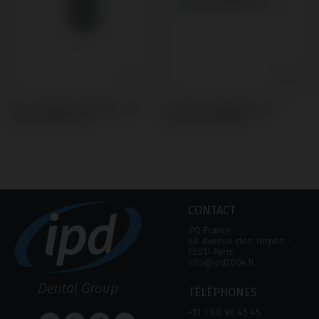
Bloc Premilled compatible avec
Tournevis compatible avec
Dentsply® Ankylos®
Dentsply® Ankylos®
CONTACT
IPD France
88 Avenue des Ternes ‑
75017 Paris
info@ipd2004.fr
TÉLÉPHONES
+33 1 80 90 45 45