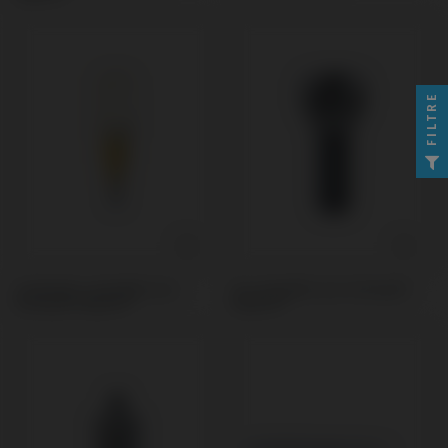
FILTRE
Scanbodies compatible avec
Vis compatible avec Dentsply®
Dentsply® Ankylos®
Ankylos®