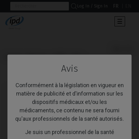
FR
EN
Log In / Sign In
Toggle
☰
navigat
                      Base CoCr

Accueil
Marques
DIO®
UFII
Avis
Base CoCr
Conformément à la législation en vigueur en
matière de publicité et d'information sur les
dispositifs médicaux et/ou les
médicaments, ce contenu ne sera fourni
qu'aux professionnels de la santé autorisés.
Je suis un professionnel de la santé