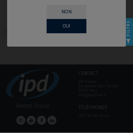
NON
FILTRE
OUI
Base CoCr compatible avec DIO®
UFII
CONTACT
IPD France
88 Avenue des Ternes ‑
75017 Paris
info@ipd2004.fr
TÉLÉPHONES
+33 1 80 90 45 45