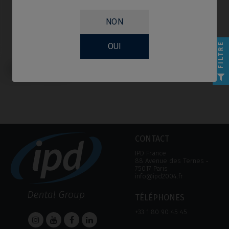
NON
FILTRE
OUI
Scanbodies compatible avec
Global D® In-Kone®
CONTACT
IPD France
88 Avenue des Ternes ‑
75017 Paris
info@ipd2004.fr
TÉLÉPHONES
+33 1 80 90 45 45