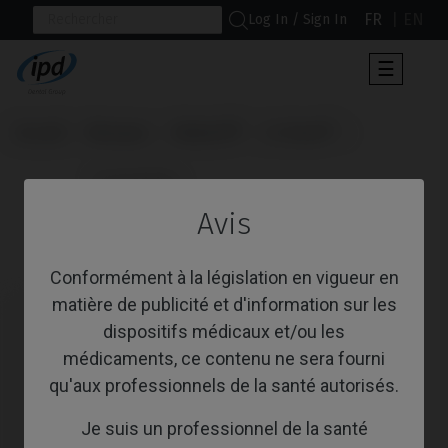
FR
EN
Log In / Sign In
Toggle
☰
navigat
Accueil
Marques
Global D®
In-Kone®
                      Scanbodies

Avis
Scanbodies
Conformément à la législation en vigueur en
matière de publicité et d'information sur les
dispositifs médicaux et/ou les
médicaments, ce contenu ne sera fourni
qu'aux professionnels de la santé autorisés.
Je suis un professionnel de la santé