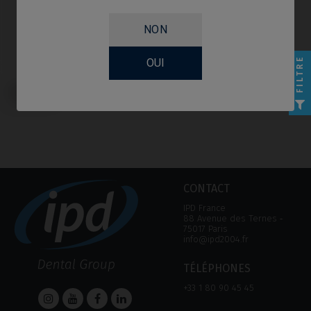
NON
FILTRE
OUI
Multi-Unit compatible avec Astra®
Evolution®
CONTACT
IPD France
88 Avenue des Ternes ‑
75017 Paris
info@ipd2004.fr
TÉLÉPHONES
+33 1 80 90 45 45