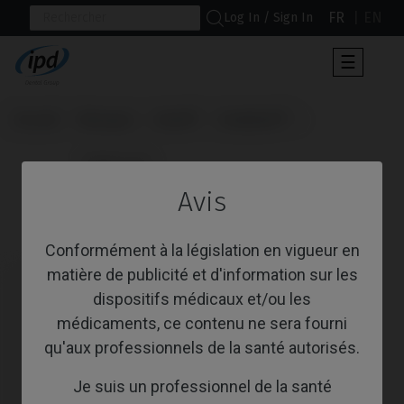
FR
EN
Log In / Sign In
Toggle
☰
navigat
Accueil
Marques
Astra®
Evolution®
                      Multi-Unit

Avis
Multi-Unit
Conformément à la législation en vigueur en
matière de publicité et d'information sur les
dispositifs médicaux et/ou les
médicaments, ce contenu ne sera fourni
qu'aux professionnels de la santé autorisés.
Je suis un professionnel de la santé