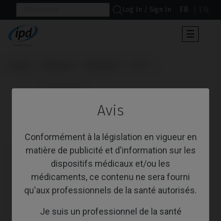
FR
EN
Log In / Sign In
Toggle
☰
navigat
Accueil
Marques
Klockner®
KL™
                      Base CoCr

Avis
Base CoCr
Conformément à la législation en vigueur en
matière de publicité et d'information sur les
dispositifs médicaux et/ou les
médicaments, ce contenu ne sera fourni
qu'aux professionnels de la santé autorisés.
Je suis un professionnel de la santé