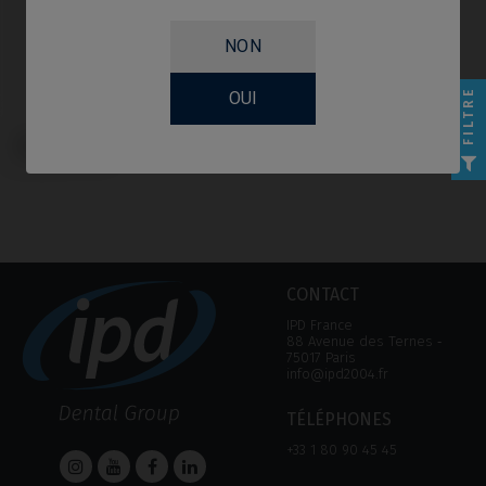
NON
FILTRE
OUI
Base CoCr compatible avec
Klockner® KL™
CONTACT
IPD France
88 Avenue des Ternes ‑
75017 Paris
info@ipd2004.fr
TÉLÉPHONES
+33 1 80 90 45 45