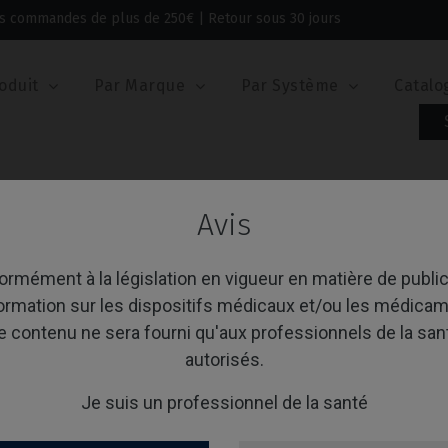
 les commandes de plus de 250€ | Retour sous 30 jours
oduit
Par Marque
Par Système
Catalo
Provisoire / Transfert
Avis
visoire / Transfert
rmément à la législation en vigueur en matière de public
formation sur les dispositifs médicaux et/ou les médicam
e contenu ne sera fourni qu'aux professionnels de la san
age 1-1 de 1 article(s)
Trier par:
A
autorisés.
Je suis un professionnel de la santé