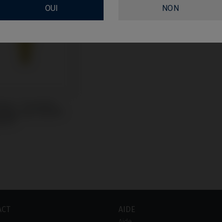
OUI
NON
oire / Transfert
tible avec Astra®
tion®
ACT
AIDE
Aide