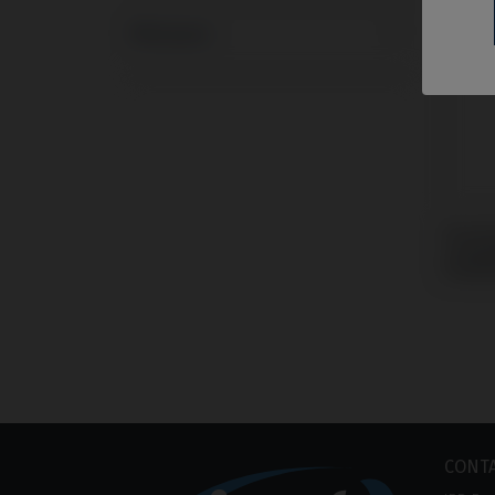
Marques
Provis
compa
Evolu
CONT