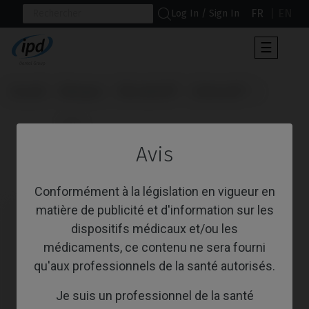
FR
EN
Log In / Sign In
Toggle
☰
navigat
Accueil
Marques
Microdent®
Universal™
                      Vis

Avis
Vis
Conformément à la législation en vigueur en
matière de publicité et d'information sur les
dispositifs médicaux et/ou les
médicaments, ce contenu ne sera fourni
qu'aux professionnels de la santé autorisés.
Je suis un professionnel de la santé