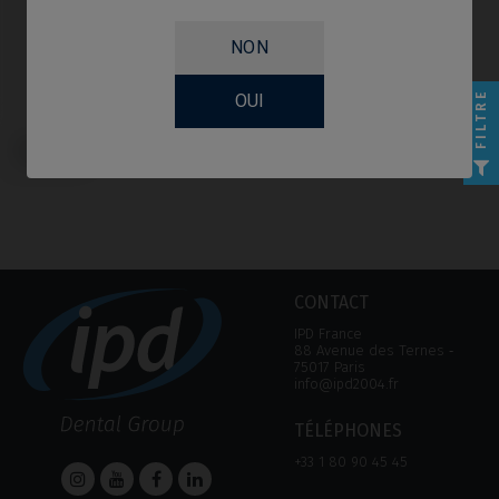
NON
FILTRE
OUI
Vis compatible avec Microdent®
Universal™
CONTACT
IPD France
88 Avenue des Ternes ‑
75017 Paris
info@ipd2004.fr
TÉLÉPHONES
+33 1 80 90 45 45