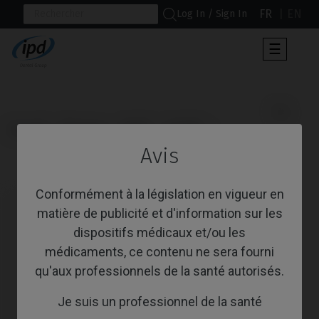
FR
EN
Log In / Sign In
Toggle
☰
navigat
                      Vis

Accueil
Marques
MIS®
C1/V3®
Avis
Vis
Conformément à la législation en vigueur en
matière de publicité et d'information sur les
dispositifs médicaux et/ou les
médicaments, ce contenu ne sera fourni
qu'aux professionnels de la santé autorisés.
Je suis un professionnel de la santé