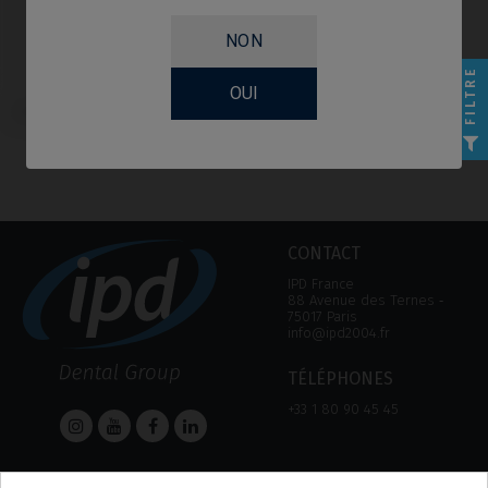
NON
FILTRE
OUI
Vis compatible avec MIS® C1/V3®
CONTACT
IPD France
88 Avenue des Ternes ‑
75017 Paris
info@ipd2004.fr
TÉLÉPHONES
+33 1 80 90 45 45
AIDE
Informations