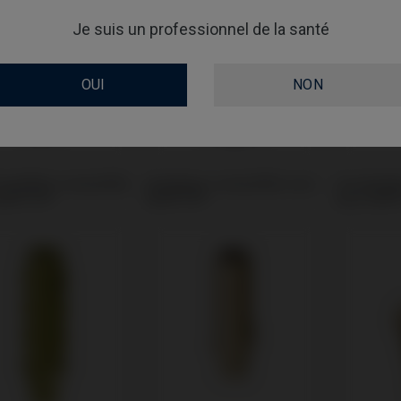
Je suis un professionnel de la santé
OUI
NON
remilled compatible
Analogue compatible avec
Scanbodie
MIS® C1®
MIS® C1®
avec MIS®