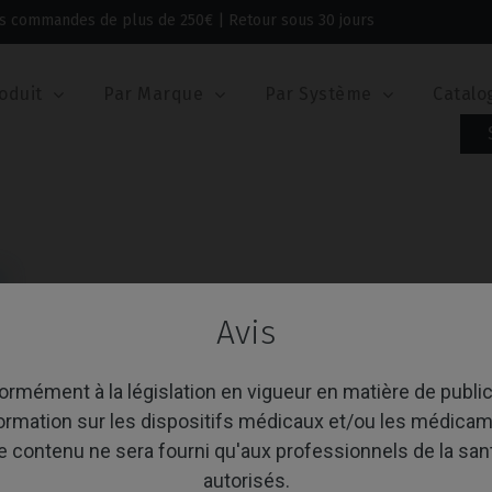
 les commandes de plus de 250€ | Retour sous 30 jours
oduit
Par Marque
Par Système
Catalo
®
Avis
age 1-9 de 9 article(s)
Trier par:
A
rmément à la législation en vigueur en matière de public
formation sur les dispositifs médicaux et/ou les médicam
e contenu ne sera fourni qu'aux professionnels de la san
autorisés.