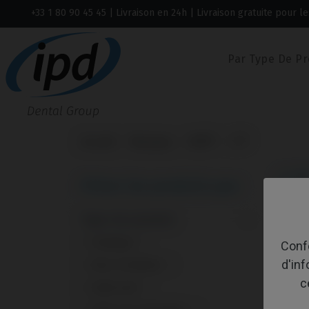
+33 1 80 90 45 45
| Livraison en 24h | Livraison gratuite pour
Par Type De Pr
Accueil
Marques
MIS®
C1®
C1
Filtrer les produits par:
Type de produit
Affich
Analogue
1
Confo
d'in
Bloc Premilled
1
c
Multi-Unit
1