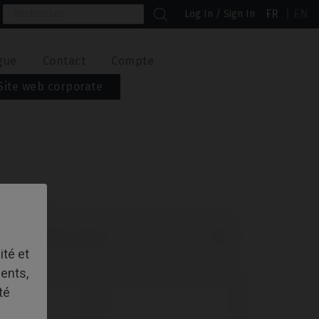
FR
EN
Log In / Sign In
gue
Contact
Compte
Site web corporate

nciens produits d’abord
ité et
ents,
té