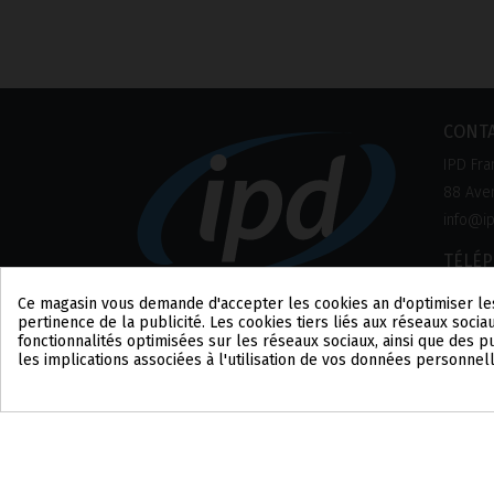
CONT
IPD Fra
88 Aven
info@ip
TÉLÉ
+33 1 8
Ce magasin vous demande d'accepter les cookies afin d'optimiser le
pertinence de la publicité. Les cookies tiers liés aux réseaux sociau
fonctionnalités optimisées sur les réseaux sociaux, ainsi que des 
les implications associées à l'utilisation de vos données personnel
Consentement aux cookies
COPYRIGHT ©2021 IPD2004 – POWERED BY TICBCN