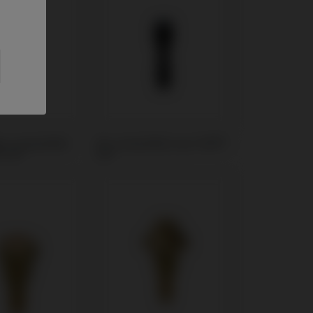
s compatible
Vis compatible avec MIS®
 C1®
C1®