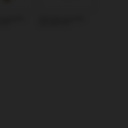
D compatible
Multi-Unit compatible
 C1®
avec MIS® C1®