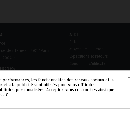
ACT
AIDE
Aide
nce
Moyen de paiement
ue des Ternes ‑ 75017 Paris
Expéditions et retours
d2004.fr
Conditions d'utilisation
PHONES
0 90 45 45
s performances, les fonctionnalités des réseaux sociaux et la
x et à la publicité sont utilisés pour vous offrir des
publicités personnalisées. Acceptez-vous ces cookies ainsi que
les ?