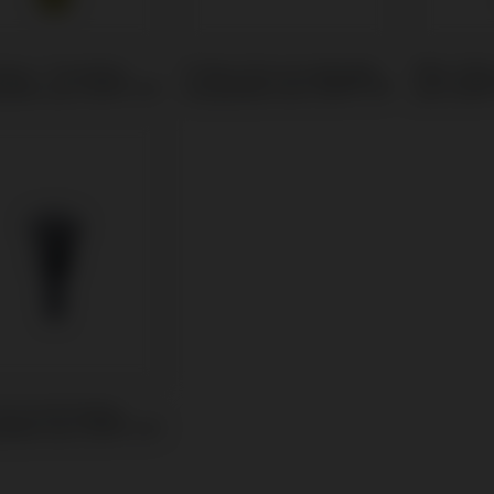
oire / Transfert
Ti-Base Personnalisable
Pilier PS
tible avec MIS® C1®
compatible avec MIS® C1®
avec MIS®
 de Cicatrisation
tible avec MIS® C1®