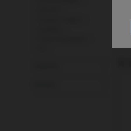
Pilier de Cicatrisation
1
Pilier PSD
1
Provisoire / Transfert
1
Scanbodies
1
Ti-Base Personnalisable
1
Vis
1
Bloc P
avec 
Systèmes
Marques