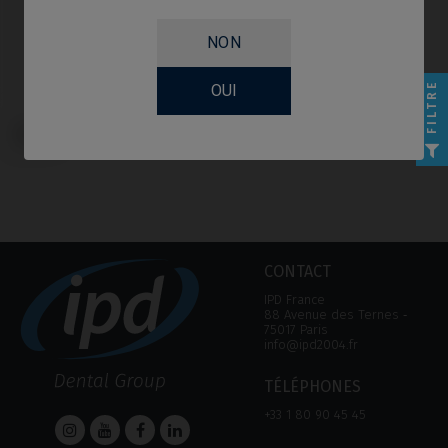
NON
FILTRE
OUI
Base CoCr compatible avec MIS®
Seven®
CONTACT
IPD France
88 Avenue des Ternes ‑
75017 Paris
info@ipd2004.fr
TÉLÉPHONES
+33 1 80 90 45 45