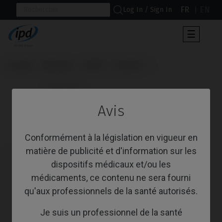
FR
EN
Log In / Sign In
Toggle
☰
navigat
Accueil
Marques
MIS®
Seven®
                      Base CoCr

Avis
Base CoCr
Conformément à la législation en vigueur en
matière de publicité et d'information sur les
dispositifs médicaux et/ou les
médicaments, ce contenu ne sera fourni
qu'aux professionnels de la santé autorisés.
Je suis un professionnel de la santé