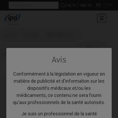
FR
EN
Log In / Sign In
Toggle
☰
navigat
Accueil
Marques
Nobel Biocare®
                      Multi-Unit

Active® / Replace® (Conical)
Avis
Multi-Unit
Conformément à la législation en vigueur en
matière de publicité et d'information sur les
dispositifs médicaux et/ou les
médicaments, ce contenu ne sera fourni
qu'aux professionnels de la santé autorisés.
Je suis un professionnel de la santé