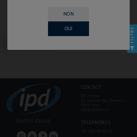
NON
OUI
FILTRE
Multi-Unit compatible avec Nobel
Biocare® Active® / Replace®
(Conical)
CONTACT
IPD France
88 Avenue des Ternes ‑
75017 Paris
info@ipd2004.fr
TÉLÉPHONES
+33 1 80 90 45 45