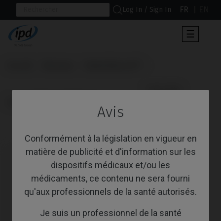
FR
EN
Log In / Sign In
Toggle
☰
navigat
Accueil
Marques
Nobel Biocare®
                      Calcinable

Replace® Select (Trilobe)
Avis
Calcinable
Conformément à la législation en vigueur en
matière de publicité et d'information sur les
dispositifs médicaux et/ou les
médicaments, ce contenu ne sera fourni
qu'aux professionnels de la santé autorisés.
Je suis un professionnel de la santé