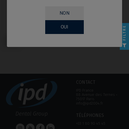
NON
OUI
FILTRE
Calcinable compatible avec Nobel
Biocare® Replace® Select
(Trilobe)
CONTACT
IPD France
88 Avenue des Ternes ‑
75017 Paris
info@ipd2004.fr
TÉLÉPHONES
+33 1 80 90 45 45