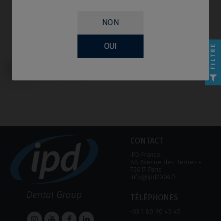
NON
OUI
FILTRE
Multi-Unit compatible avec Nobel
Biocare® Replace® Select
(Trilobe)
CONTACT
IPD France
88 Avenue des Ternes ‑
75017 Paris
info@ipd2004.fr
TÉLÉPHONES
+33 1 80 90 45 45