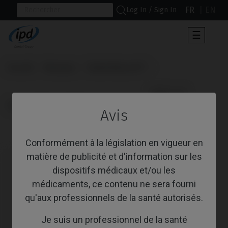
FR
EN
Log In / Sign In
Toggle
☰
navigat
Accueil
Marques
Nobel Biocare®
                      Multi-Unit

Replace® Select (Trilobe)
Avis
Multi-Unit
Conformément à la législation en vigueur en
matière de publicité et d'information sur les
dispositifs médicaux et/ou les
médicaments, ce contenu ne sera fourni
qu'aux professionnels de la santé autorisés.
Je suis un professionnel de la santé