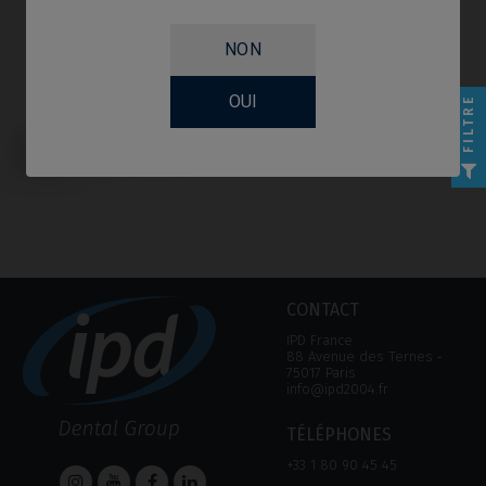
NON
OUI
FILTRE
Pilier PSD compatible avec Nobel
Biocare® Replace® Select
(Trilobe)
CONTACT
IPD France
88 Avenue des Ternes ‑
75017 Paris
info@ipd2004.fr
TÉLÉPHONES
+33 1 80 90 45 45