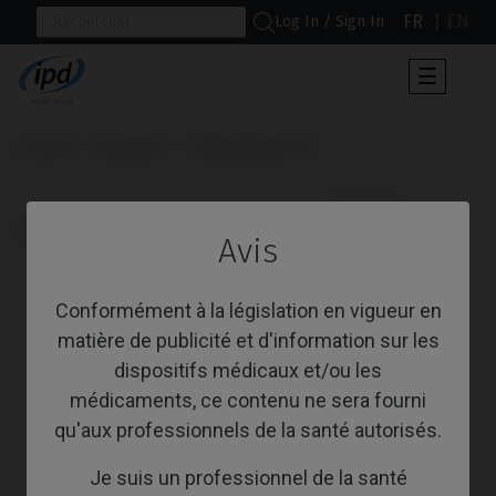
FR
EN
Log In / Sign In
Toggle
☰
navigat
Accueil
Marques
Nobel Biocare®
                      Pilier PSD

Replace® Select (Trilobe)
Avis
Pilier PSD
Conformément à la législation en vigueur en
matière de publicité et d'information sur les
dispositifs médicaux et/ou les
médicaments, ce contenu ne sera fourni
qu'aux professionnels de la santé autorisés.
Je suis un professionnel de la santé