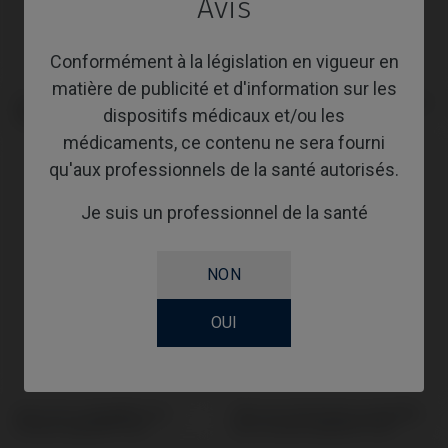
Avis
Conformément à la législation en vigueur en
matière de publicité et d'information sur les
Tournevis compatible avec Osstem
Analogue compatible avec Osstem
dispositifs médicaux et/ou les
Implant® TSIII
Implant® TSIII
médicaments, ce contenu ne sera fourni
qu'aux professionnels de la santé autorisés.
Je suis un professionnel de la santé
NON
OUI
Base CoCr compatible avec
Pilier de Cicatrisation compatible
Osstem Implant® TSIII
avec Osstem Implant® TSIII