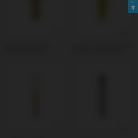
Multi-Unit compatible avec
Provisoire / Transfert compatible
Osstem Implant® TSIII
avec Osstem Implant® TSIII