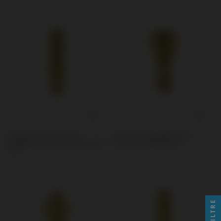
Ti-Base Personnalisable
Pilier PSD compatible avec
compatible avec Osstem Implant®
Osstem Implant® TSIII
TSIII
FILTRE