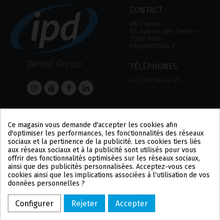
CONTACT
IPD France
88 Avenue des Ternes ‑
75017 Paris
info@ipd2004.fr
TÉLÉPHONES
+33 1 80 90 45 45
AIDE
Informations
Ce magasin vous demande d'accepter les cookies afin
AIDE
MENTION LÉGALE
d'optimiser les performances, les fonctionnalités des réseaux
MOYEN DE PAIEMENT
POLITIQUE DE
sociaux et la pertinence de la publicité. Les cookies tiers liés
EXPÉDITIONS ET
CONFIDENTIALITÉ
aux réseaux sociaux et à la publicité sont utilisés pour vous
RETOURS
POLITIQUE DES COOKIES
offrir des fonctionnalités optimisées sur les réseaux sociaux,
CONDITIONS
US
ainsi que des publicités personnalisées. Acceptez-vous ces
D'UTILISATION
PL
cookies ainsi que les implications associées à l'utilisation de vos
DE
données personnelles ?
PT
BE
Configurer
Rejeter
Accepter
ES