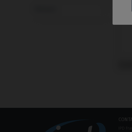
Marques
Analo
Phibo
CONT
IPD Fra