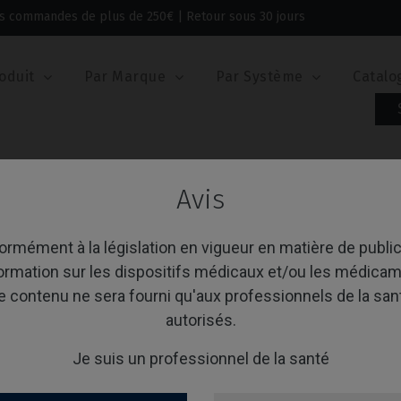
 les commandes de plus de 250€ | Retour sous 30 jours
oduit
Par Marque
Par Système
Catalo
ogue
Avis
alogue
rmément à la législation en vigueur en matière de public
formation sur les dispositifs médicaux et/ou les médicam
e contenu ne sera fourni qu'aux professionnels de la san
age 1-1 de 1 article(s)
Trier par:
A
autorisés.
Je suis un professionnel de la santé