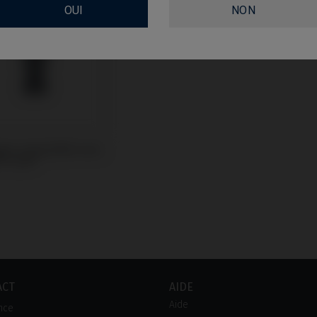
OUI
NON
gue compatible avec
® TSH®
ACT
AIDE
Aide
nce