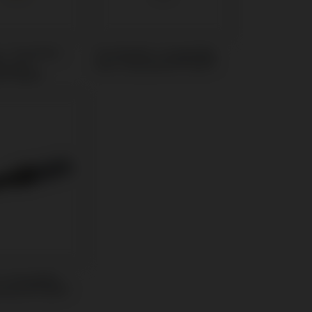
 / Transfert
Scanbodies compatible
e avec
avec Straumann® BLX®
n® BLX®
 compatible
aumann® BLX®