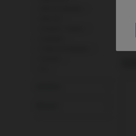
Pilier de Cicatrisation
1
Pilier PSD
1
Provisoire / Transfert
1
Scanbodies
1
Ti-Base Personnalisable
1
Tournevis
1
Analo
Strau
Vis
1
Systèmes
Marques