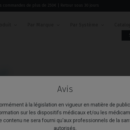
 les commandes de plus de 250€ | Retour sous 30 jours
oduit
Par Marque
Par Système
Catalo
X®
Avis
age 1-11 de 11 article(s)
Trier par:
A
rmément à la législation en vigueur en matière de public
formation sur les dispositifs médicaux et/ou les médicam
e contenu ne sera fourni qu'aux professionnels de la san
autorisés.