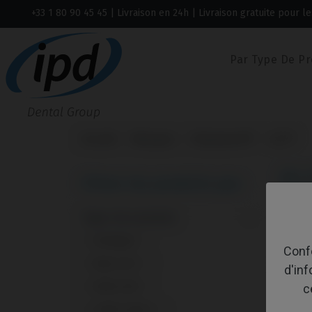
+33 1 80 90 45 45
| Livraison en 24h | Livraison gratuite pour
Par Type De Pr
Accueil
Marques
Straumann®
BLX®
BL
Filtrer les produits par:
Type de produit
Affich
Analogue
1
Confo
Base CoCr
1
d'in
Multi-Unit
1
c
Outils Autres
1