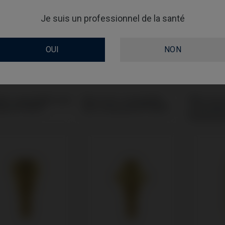
Je suis un professionnel de la santé
OUI
NON
gue compatible avec
Base CoCr compatible
Pilier de 
mann® BLX®
avec Straumann® BLX®
compatibl
Strauman