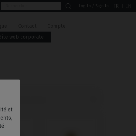
FR
EN
Log In / Sign In
gue
Contact
Compte
Site web corporate

nciens produits d’abord
ité et
ents,
té