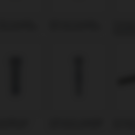
 PSD compatible
Multi-Unit compatible
Provisoire
Straumann® BLX®
avec Straumann® BLX®
compatibl
Strauman
mpatible avec
Outils Autres compatible
Tournevis
mann® BLX®
avec Straumann® BLX®
avec Str