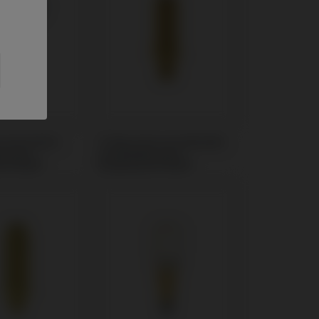
Cicatrisation
Ti-Base Personnalisable
e avec
compatible avec
n® BLX®
Straumann® BLX®