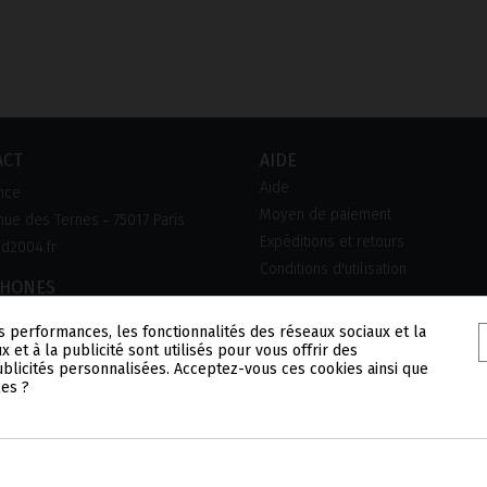
ACT
AIDE
Aide
nce
Moyen de paiement
ue des Ternes ‑ 75017 Paris
Expéditions et retours
d2004.fr
Conditions d'utilisation
PHONES
0 90 45 45
s performances, les fonctionnalités des réseaux sociaux et la
x et à la publicité sont utilisés pour vous offrir des
publicités personnalisées. Acceptez-vous ces cookies ainsi que
les ?