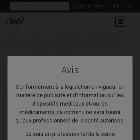
FR
EN
Log In / Sign In
Toggle
☰
navigat
Accueil
Marques
Straumann®
Tissue Level®
                      Provisoire / Transfert

Avis
Provisoire / Transfert
Conformément à la législation en vigueur en
matière de publicité et d'information sur les
dispositifs médicaux et/ou les
médicaments, ce contenu ne sera fourni
qu'aux professionnels de la santé autorisés.
Je suis un professionnel de la santé