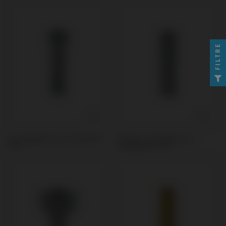
FILTRE
Vis compatible avec Straumann®
Analogue compatible avec
TLX®
Straumann® TLX®