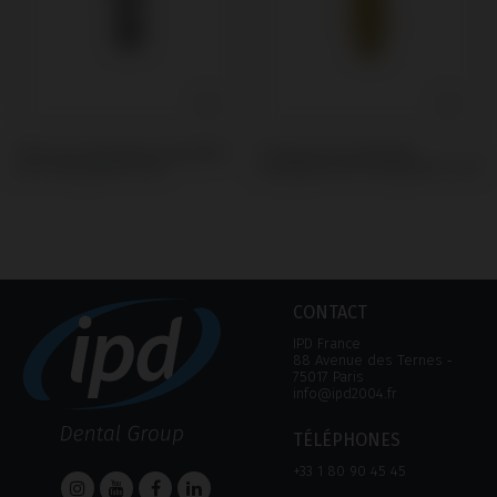
Pilier de Cicatrisation compatible
Ti-Base Personnalisable
avec Straumann® TLX®
compatible avec Straumann® TLX®
CONTACT
IPD France
88 Avenue des Ternes ‑
75017 Paris
info@ipd2004.fr
TÉLÉPHONES
+33 1 80 90 45 45