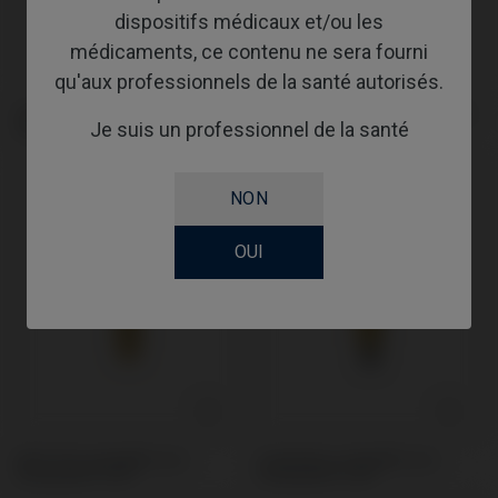
dispositifs médicaux et/ou les
médicaments, ce contenu ne sera fourni
qu'aux professionnels de la santé autorisés.
Pilier PSD compatible avec
Provisoire / Transfert compatible
Je suis un professionnel de la santé
Straumann® TLX®
avec Straumann® TLX®
NON
OUI
Multi-Unit compatible avec
Scanbodies compatible avec
Straumann® TLX®
Straumann® TLX®