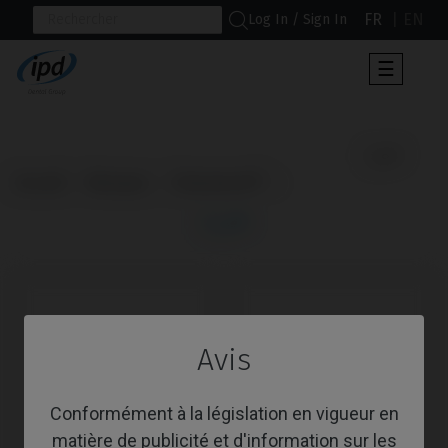
FR
EN
Log In / Sign In
Toggle
☰
navigat
                      TLX®

Accueil
Marques
Straumann®
TLX®
Avis
Conformément à la législation en vigueur en
matière de publicité et d'information sur les