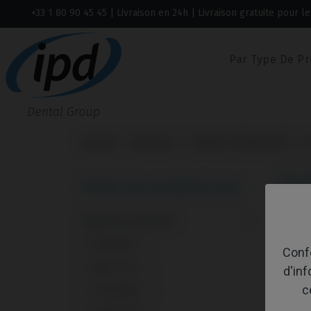
+33 1 80 90 45 45
| Livraison en 24h | Livraison gratuite pour
Par Type De Pr
Accueil
Marques
Sweden & Martina®
O
Ou
Filtrer les produits par:
Type de produit
Affich
Analogue
1
Confo
Base CoCr
1
d'in
c
Calcinable
1