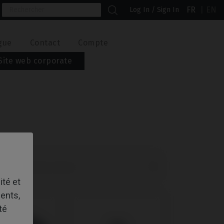
FR
EN
Log In / Sign In
gue
Contact
Compte
Site web corporate

nciens produits d’abord
ité et
ents,
té