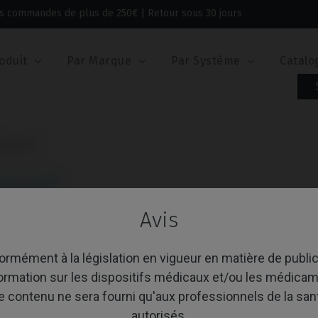
 les commandes de plus de 250€ | Retour sous 30 jours
oduit
Par Marque
Par Système
Catalo
utlink®
tlink®
Avis
age 1-11 de 11 article(s)
Trier par:
A
rmément à la législation en vigueur en matière de public
formation sur les dispositifs médicaux et/ou les médicam
e contenu ne sera fourni qu'aux professionnels de la san
autorisés.