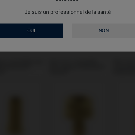
Je suis un professionnel de la santé
OUI
NON
gue compatible avec
Base CoCr compatible
Pilier de 
n & Martina®
avec Sweden & Martina®
compatib
nk®
Outlink®
& Martina