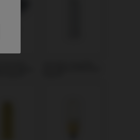
Cicatrisation
Calcinable compatible
le avec Sweden
avec Sweden & Martina®
® Outlink®
Outlink®