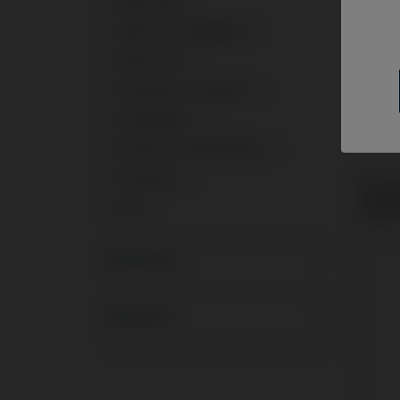
Multi-Unit
1
Pilier de Cicatrisation
1
Pilier PSD
1
Provisoire / Transfert
1
Scanbodies
1
Ti-Base Personnalisable
1
Tournevis
1
Analo
Swede
Vis
1
Outli
Systèmes
Marques