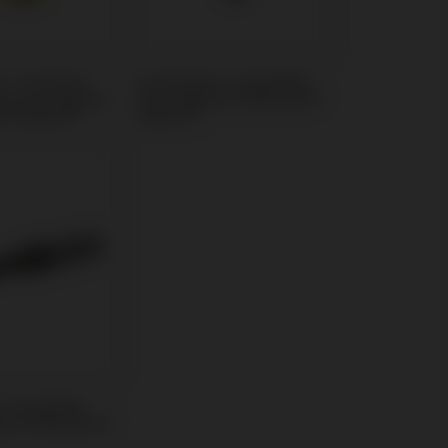
 / Transfert
Scanbodies compatible
le avec Sweden
avec Sweden & Martina®
® Outlink®
Outlink®
 compatible
den & Martina®