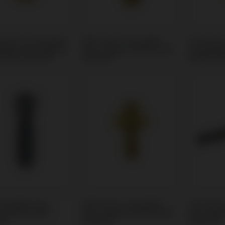
e Personnalisable
Pilier PSD compatible
Provisoire
tible avec Sweden
avec Sweden & Martina®
compatib
tina® Outlink®
Outlink®
& Martina
mpatible avec
Multi-Unit compatible
Tournevis
n & Martina®
avec Sweden & Martina®
avec Swe
nk®
Outlink®
Outlink®