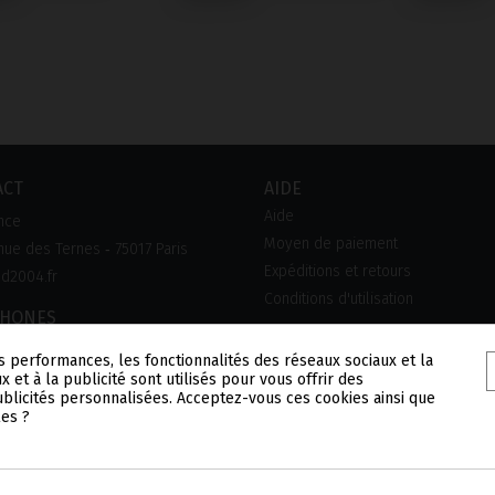
ACT
AIDE
Aide
nce
Moyen de paiement
ue des Ternes ‑ 75017 Paris
Expéditions et retours
d2004.fr
Conditions d'utilisation
PHONES
0 90 45 45
s performances, les fonctionnalités des réseaux sociaux et la
x et à la publicité sont utilisés pour vous offrir des
publicités personnalisées. Acceptez-vous ces cookies ainsi que
les ?