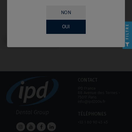
NON
FILTRE
OUI
Multi-Unit compatible avec Sweden
& Martina® Premium™ Kohno®
CONTACT
IPD France
88 Avenue des Ternes ‑
75017 Paris
info@ipd2004.fr
TÉLÉPHONES
+33 1 80 90 45 45