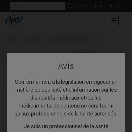
FR
EN
Log In / Sign In
Toggle
☰
navigat
Accueil
Marques
Sweden & Martina®
                      Multi-Unit

Premium™ Kohno®
Avis
Multi-Unit
Conformément à la législation en vigueur en
matière de publicité et d'information sur les
dispositifs médicaux et/ou les
médicaments, ce contenu ne sera fourni
qu'aux professionnels de la santé autorisés.
Je suis un professionnel de la santé