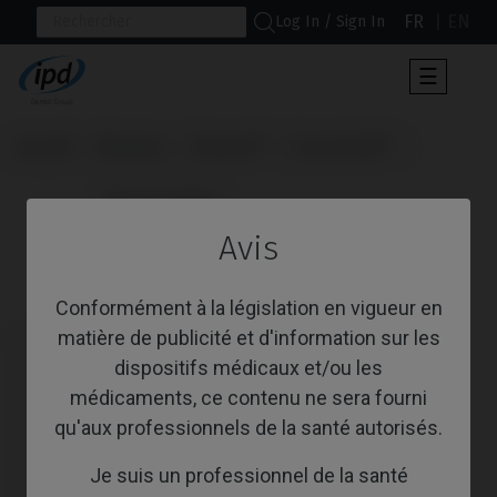
FR
EN
Log In / Sign In
Toggle
☰
navigat
Accueil
Marques
Zimmer®
Screw Vent®
                      Bloc Premilled

Avis
Bloc Premilled
Conformément à la législation en vigueur en
matière de publicité et d'information sur les
dispositifs médicaux et/ou les
médicaments, ce contenu ne sera fourni
qu'aux professionnels de la santé autorisés.
Je suis un professionnel de la santé