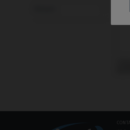
Marques
Ti-Bas
compa
Swiss
CONT