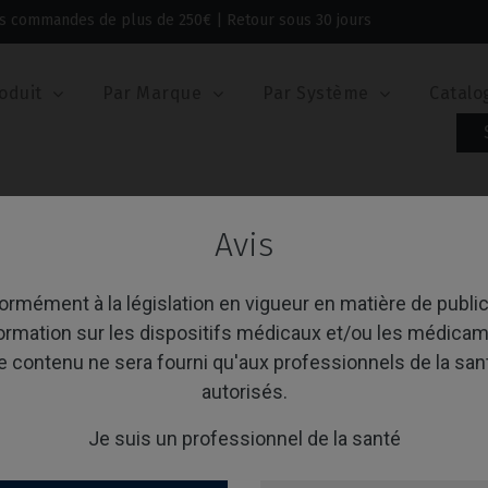
 les commandes de plus de 250€ | Retour sous 30 jours
oduit
Par Marque
Par Système
Catalo
Ti-Base Personnalisable
Avis
-Base Personnalisable
rmément à la législation en vigueur en matière de public
formation sur les dispositifs médicaux et/ou les médicam
e contenu ne sera fourni qu'aux professionnels de la san
age 1-1 de 1 article(s)
Trier par:
A
autorisés.
Je suis un professionnel de la santé