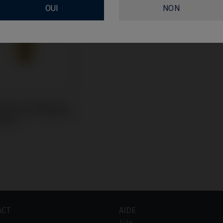
OUI
NON
e Personnalisable
tible avec Zimmer®
Plus®
ACT
AIDE
Aide