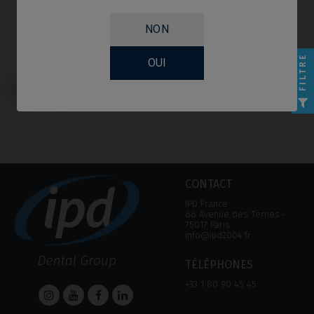
NON
FILTRE
OUI
Scanbodies compatible avec
Bego® Semados® SC/RS
CONTACT
IPD France
88 Avenue des Ternes ‑
75017 Paris
info@ipd2004.fr
TÉLÉPHONES
+33 1 80 90 45 45