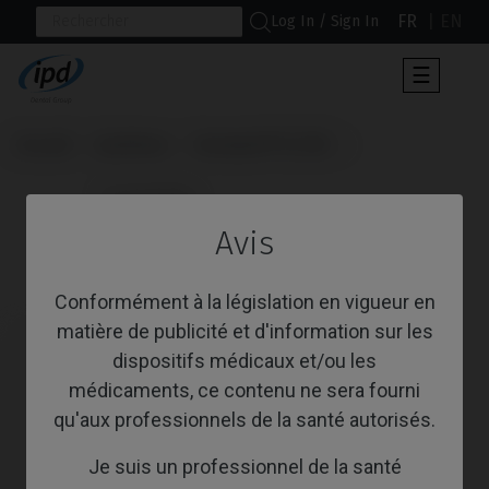
FR
EN
Log In / Sign In
Toggle
☰
navigat
Accueil
Systèmes
Semados® SC/RS
                      Scanbodies

Avis
Scanbodies
Conformément à la législation en vigueur en
matière de publicité et d'information sur les
dispositifs médicaux et/ou les
médicaments, ce contenu ne sera fourni
qu'aux professionnels de la santé autorisés.
Je suis un professionnel de la santé